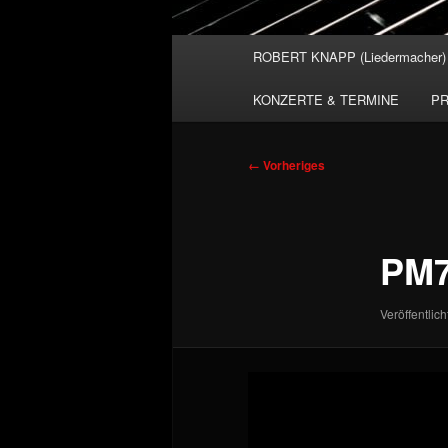
Hauptmenü
ROBERT KNAPP (Liedermacher)
KONZERTE & TERMINE
PR
Bilder-
← Vorheriges
Navigation
PM7
Veröffentlich