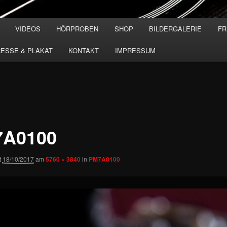
VIDEOS
HÖRPROBEN
SHOP
BILDERGALERIE
FR
ESSE & PLAKAT
KONTAKT
IMPRESSUM
A0100
t
18/10/2017
am
5760 × 3840
in
PM7A0100