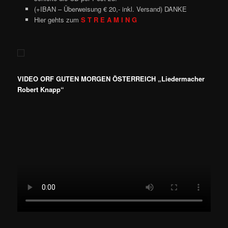
(+IBAN – Überweisung € 20,- inkl. Versand) DANKE
Hier gehts zum
S T R E A M I N G
VIDEO ORF GUTEN MORGEN ÖSTERREICH „Liedermacher
Robert Knapp“