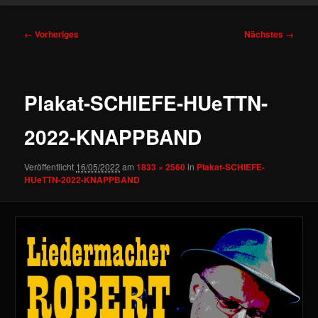
Bilder-
← Vorheriges
Nächstes →
Navigation
Plakat-SCHIEFE-HUeTTN-
2022-KNAPPBAND
Veröffentlicht
16/05/2022
am
1833 × 2560
in
Plakat-SCHIEFE-
HUeTTN-2022-KNAPPBAND