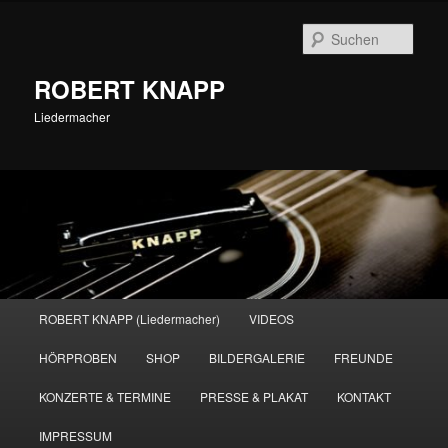
Zum
primären
Such
Inhalt
springen
ROBERT KNAPP
Liedermacher
Hauptmenü
ROBERT KNAPP (Liedermacher)
VIDEOS
HÖRPROBEN
SHOP
BILDERGALERIE
FREUNDE
KONZERTE & TERMINE
PRESSE & PLAKAT
KONTAKT
IMPRESSUM