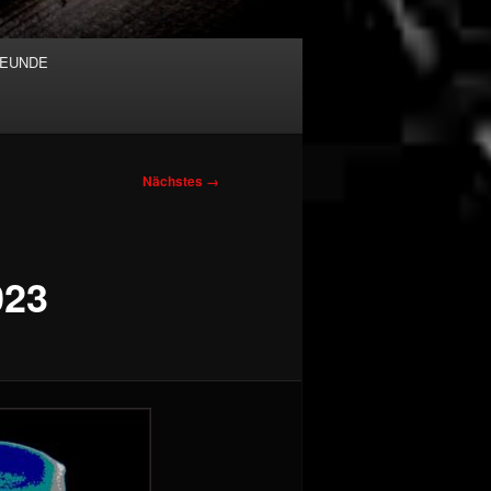
EUNDE
Nächstes →
23