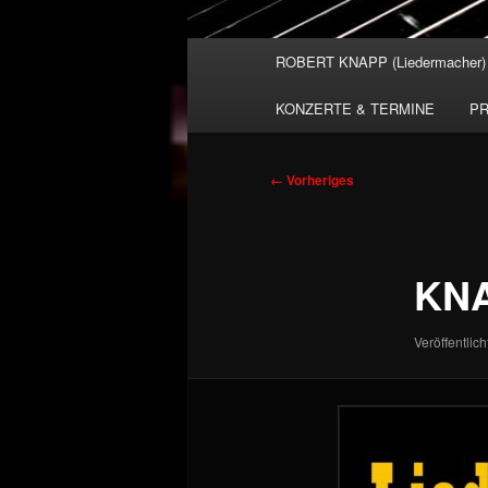
Hauptmenü
ROBERT KNAPP (Liedermacher)
KONZERTE & TERMINE
PR
Bilder-
← Vorheriges
Navigation
KN
Veröffentlich