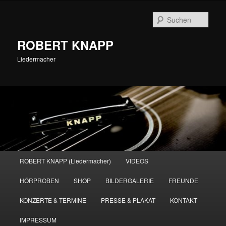
Zum
primären
Such
Inhalt
springen
ROBERT KNAPP
Liedermacher
Hauptmenü
ROBERT KNAPP (Liedermacher)
VIDEOS
HÖRPROBEN
SHOP
BILDERGALERIE
FREUNDE
KONZERTE & TERMINE
PRESSE & PLAKAT
KONTAKT
IMPRESSUM