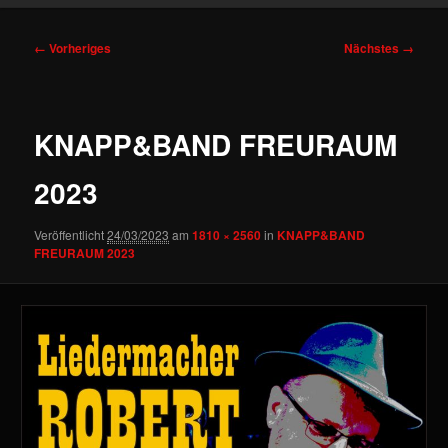
Bilder-
← Vorheriges
Nächstes →
Navigation
KNAPP&BAND FREURAUM
2023
Veröffentlicht
24/03/2023
am
1810 × 2560
in
KNAPP&BAND
FREURAUM 2023