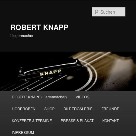
Zum
primären
Such
Inhalt
springen
ROBERT KNAPP
Liedermacher
Hauptmenü
ROBERT KNAPP (Liedermacher)
VIDEOS
HÖRPROBEN
SHOP
BILDERGALERIE
FREUNDE
KONZERTE & TERMINE
PRESSE & PLAKAT
KONTAKT
IMPRESSUM