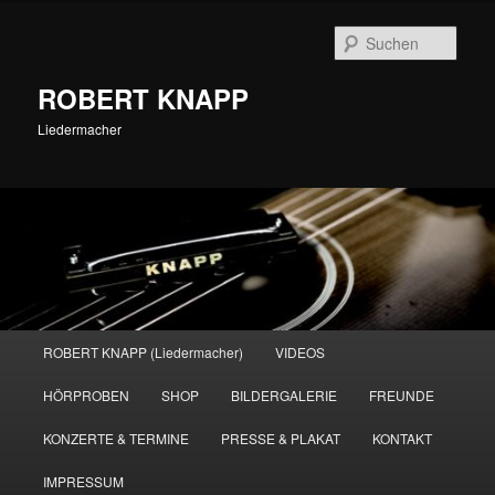
Zum
primären
Such
Inhalt
springen
ROBERT KNAPP
Liedermacher
Hauptmenü
ROBERT KNAPP (Liedermacher)
VIDEOS
HÖRPROBEN
SHOP
BILDERGALERIE
FREUNDE
KONZERTE & TERMINE
PRESSE & PLAKAT
KONTAKT
IMPRESSUM