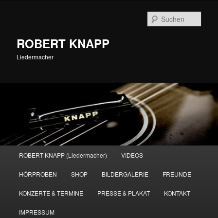
Zum
primären
Such
Inhalt
springen
ROBERT KNAPP
Liedermacher
Hauptmenü
ROBERT KNAPP (Liedermacher)
VIDEOS
HÖRPROBEN
SHOP
BILDERGALERIE
FREUNDE
KONZERTE & TERMINE
PRESSE & PLAKAT
KONTAKT
IMPRESSUM