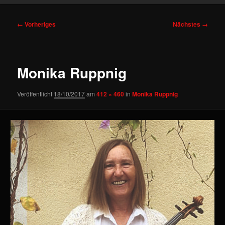
Bilder-
← Vorheriges
Nächstes →
Navigation
Monika Ruppnig
Veröffentlicht
18/10/2017
am
412 × 460
in
Monika Ruppnig