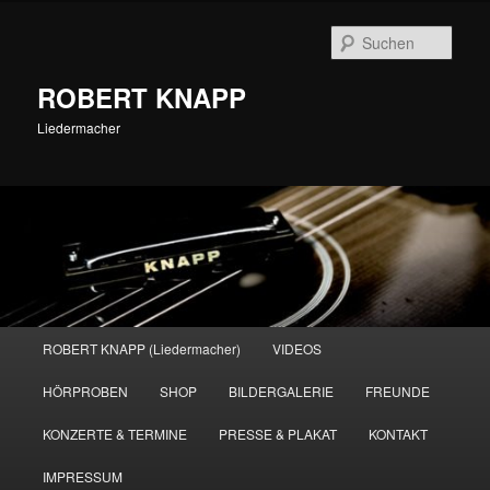
Zum
primären
Such
Inhalt
springen
ROBERT KNAPP
Liedermacher
Hauptmenü
ROBERT KNAPP (Liedermacher)
VIDEOS
HÖRPROBEN
SHOP
BILDERGALERIE
FREUNDE
KONZERTE & TERMINE
PRESSE & PLAKAT
KONTAKT
IMPRESSUM