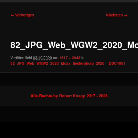
Bilder-
← Vorheriges
Nächstes →
Navigation
82_JPG_Web_WGW2_2020_Mox
Veröffentlicht
03/10/2020
am
1517 × 2048
in
82_JPG_Web_WGW2_2020_Moxx_fiedlerphoto_2020__DSC4651
Alle Rechte by
Robert Knapp
2017 - 2026