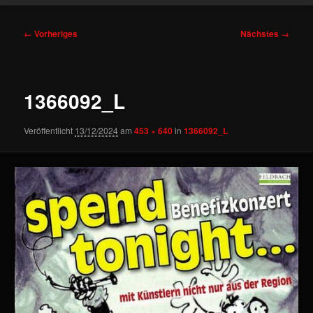
Bilder-
← Vorheriges
Nächstes →
Navigation
1366092_L
Veröffentlicht
13/12/2024
am
453 × 640
in
1366092_L