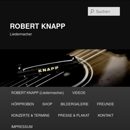
Zum
primären
Such
Inhalt
springen
ROBERT KNAPP
Liedermacher
Hauptmenü
ROBERT KNAPP (Liedermacher)
VIDEOS
HÖRPROBEN
SHOP
BILDERGALERIE
FREUNDE
KONZERTE & TERMINE
PRESSE & PLAKAT
KONTAKT
IMPRESSUM