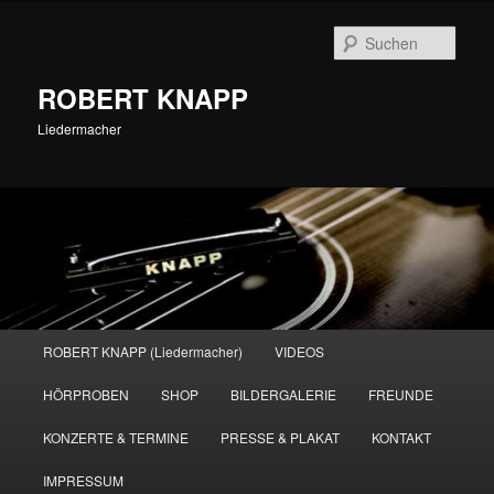
Zum
primären
Such
Inhalt
springen
ROBERT KNAPP
Liedermacher
Hauptmenü
ROBERT KNAPP (Liedermacher)
VIDEOS
HÖRPROBEN
SHOP
BILDERGALERIE
FREUNDE
KONZERTE & TERMINE
PRESSE & PLAKAT
KONTAKT
IMPRESSUM