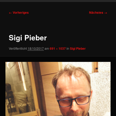
Bilder-
← Vorheriges
Nächstes →
Navigation
Sigi Pieber
Veröffentlicht
18/10/2017
am
691 × 1037
in
Sigi Pieber