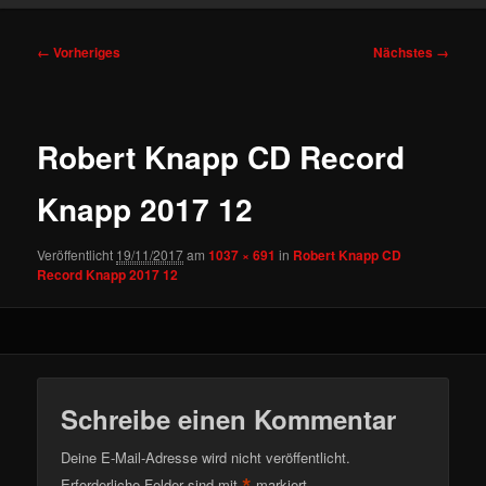
Bilder-
← Vorheriges
Nächstes →
Navigation
Robert Knapp CD Record
Knapp 2017 12
Veröffentlicht
19/11/2017
am
1037 × 691
in
Robert Knapp CD
Record Knapp 2017 12
Schreibe einen Kommentar
Deine E-Mail-Adresse wird nicht veröffentlicht.
Erforderliche Felder sind mit
markiert