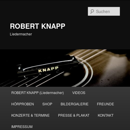
Zum
primären
Such
Inhalt
springen
ROBERT KNAPP
Liedermacher
Hauptmenü
ROBERT KNAPP (Liedermacher)
VIDEOS
HÖRPROBEN
SHOP
BILDERGALERIE
FREUNDE
KONZERTE & TERMINE
PRESSE & PLAKAT
KONTAKT
IMPRESSUM