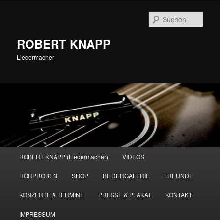
Zum
primären
Such
Inhalt
springen
ROBERT KNAPP
Liedermacher
Hauptmenü
ROBERT KNAPP (Liedermacher)
VIDEOS
HÖRPROBEN
SHOP
BILDERGALERIE
FREUNDE
KONZERTE & TERMINE
PRESSE & PLAKAT
KONTAKT
IMPRESSUM