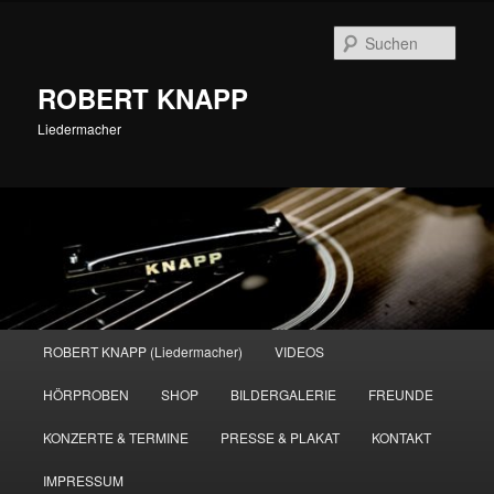
Zum
primären
Such
Inhalt
springen
ROBERT KNAPP
Liedermacher
Hauptmenü
ROBERT KNAPP (Liedermacher)
VIDEOS
HÖRPROBEN
SHOP
BILDERGALERIE
FREUNDE
KONZERTE & TERMINE
PRESSE & PLAKAT
KONTAKT
IMPRESSUM