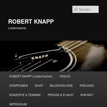
Zum
primären
Such
Inhalt
springen
ROBERT KNAPP
Liedermacher
Hauptmenü
ROBERT KNAPP (Liedermacher)
VIDEOS
HÖRPROBEN
SHOP
BILDERGALERIE
FREUNDE
KONZERTE & TERMINE
PRESSE & PLAKAT
KONTAKT
IMPRESSUM