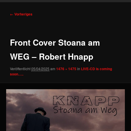
Bilder-
← Vorheriges
Navigation
Front Cover Stoana am
WEG – Robert Hnapp
Veröffentlicht
05/04/2025
am
1476 × 1475
in
LIVE-CD is coming
soon…..