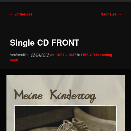
Bilder-
← Vorheriges
Nächstes →
Navigation
Single CD FRONT
Veröffentlicht
05/04/2025
am
1021 × 1037
in
LIVE-CD is coming
soon…..