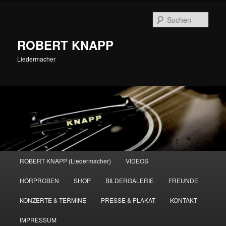
Zum
primären
Such
Inhalt
springen
ROBERT KNAPP
Liedermacher
Hauptmenü
ROBERT KNAPP (Liedermacher)
VIDEOS
HÖRPROBEN
SHOP
BILDERGALERIE
FREUNDE
KONZERTE & TERMINE
PRESSE & PLAKAT
KONTAKT
IMPRESSUM