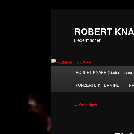
Zum
primären
Inhalt
ROBERT KN
springen
Liedermacher
Hauptmenü
ROBERT KNAPP (Liedermacher)
KONZERTE & TERMINE
PR
Bilder-
← Vorheriges
Navigation