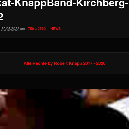
kat-KnappBand-Kirchberg-
2
t
30/05/2022
am
1750 × 2560
in
NEWS
Alle Rechte by
Robert Knapp
2017 - 2026