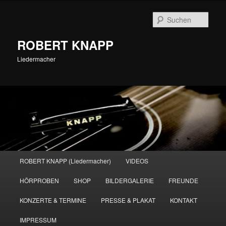
Zum
primären
Such
Inhalt
springen
ROBERT KNAPP
Liedermacher
Hauptmenü
ROBERT KNAPP (Liedermacher)
VIDEOS
HÖRPROBEN
SHOP
BILDERGALERIE
FREUNDE
KONZERTE & TERMINE
PRESSE & PLAKAT
KONTAKT
IMPRESSUM