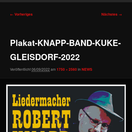
Bilder-
← Vorheriges
Nächstes →
Navigation
Plakat-KNAPP-BAND-KUKE-
GLEISDORF-2022
Veröffentlicht
06/09/2022
am
1750 × 2560
in
NEWS