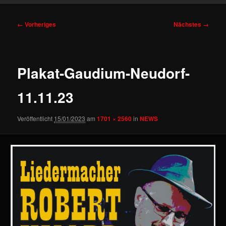
Bilder-
← Vorheriges
Nächstes →
Navigation
Plakat-Gaudium-Neudorf-
11.11.23
Veröffentlicht
15/01/2023
am
1701 × 2560
in
NEWS