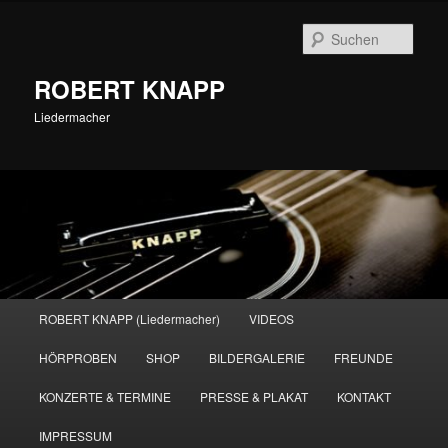
Zum
primären
Such
Inhalt
springen
ROBERT KNAPP
Liedermacher
Hauptmenü
ROBERT KNAPP (Liedermacher)
VIDEOS
HÖRPROBEN
SHOP
BILDERGALERIE
FREUNDE
KONZERTE & TERMINE
PRESSE & PLAKAT
KONTAKT
IMPRESSUM