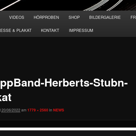
VIDEOS
HÖRPROBEN
SHOP
BILDERGALERIE
FR
ESSE & PLAKAT
KONTAKT
IMPRESSUM
ppBand-Herberts-Stubn-
kat
t
20/06/2022
am
1779 × 2560
in
NEWS