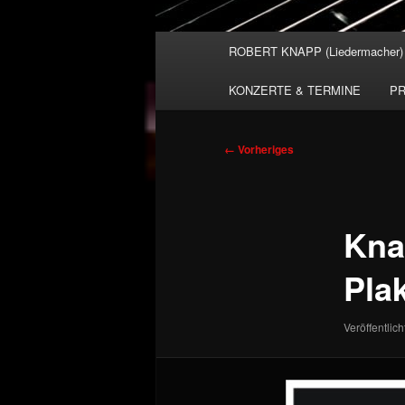
Hauptmenü
ROBERT KNAPP (Liedermacher)
KONZERTE & TERMINE
PR
Bilder-
← Vorheriges
Navigation
Kna
Pla
Veröffentlich