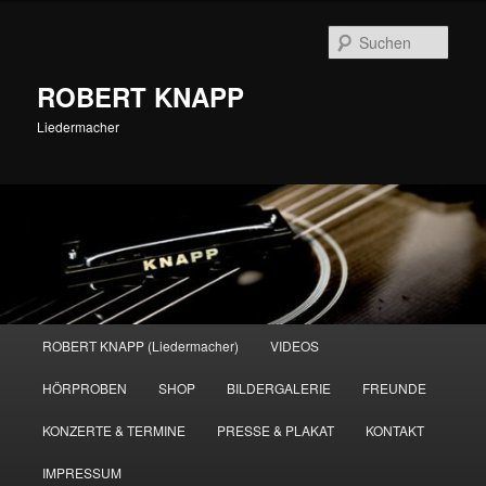
Zum
primären
Such
Inhalt
springen
ROBERT KNAPP
Liedermacher
Hauptmenü
ROBERT KNAPP (Liedermacher)
VIDEOS
HÖRPROBEN
SHOP
BILDERGALERIE
FREUNDE
KONZERTE & TERMINE
PRESSE & PLAKAT
KONTAKT
IMPRESSUM