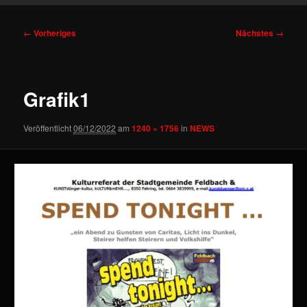
Bilder-
← Vorheriges
Nächstes →
Navigation
Grafik1
Veröffentlicht
06/12/2022
am
1240 × 1756
in
NEWS