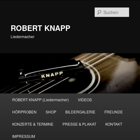
Zum
primären
Such
Inhalt
springen
ROBERT KNAPP
Liedermacher
Hauptmenü
ROBERT KNAPP (Liedermacher)
VIDEOS
HÖRPROBEN
SHOP
BILDERGALERIE
FREUNDE
KONZERTE & TERMINE
PRESSE & PLAKAT
KONTAKT
IMPRESSUM