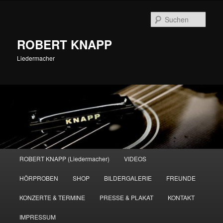
Zum
primären
Such
Inhalt
springen
ROBERT KNAPP
Liedermacher
Hauptmenü
ROBERT KNAPP (Liedermacher)
VIDEOS
HÖRPROBEN
SHOP
BILDERGALERIE
FREUNDE
KONZERTE & TERMINE
PRESSE & PLAKAT
KONTAKT
IMPRESSUM