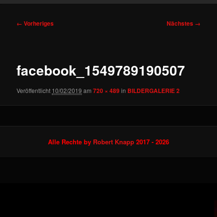
Bilder-
← Vorheriges
Nächstes →
Navigation
facebook_1549789190507
Veröffentlicht
10/02/2019
am
720 × 489
in
BILDERGALERIE 2
Alle Rechte by
Robert Knapp
2017 - 2026