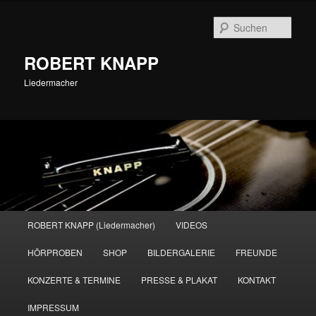
Zum
primären
Such
Inhalt
springen
ROBERT KNAPP
Liedermacher
Hauptmenü
ROBERT KNAPP (Liedermacher)
VIDEOS
HÖRPROBEN
SHOP
BILDERGALERIE
FREUNDE
KONZERTE & TERMINE
PRESSE & PLAKAT
KONTAKT
IMPRESSUM