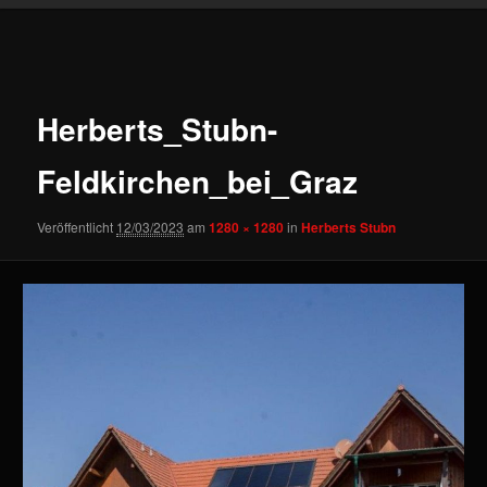
Bilder-
Navigation
Herberts_Stubn-
Feldkirchen_bei_Graz
Veröffentlicht
12/03/2023
am
1280 × 1280
in
Herberts Stubn