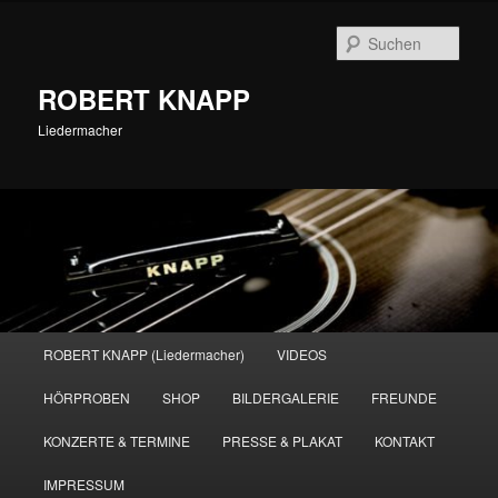
Zum
primären
Such
Inhalt
springen
ROBERT KNAPP
Liedermacher
Hauptmenü
ROBERT KNAPP (Liedermacher)
VIDEOS
HÖRPROBEN
SHOP
BILDERGALERIE
FREUNDE
KONZERTE & TERMINE
PRESSE & PLAKAT
KONTAKT
IMPRESSUM